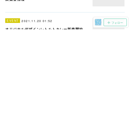
EVENT
2021.11.20 01:52
フォロー
オリジナルデザインレトルトカレー販売開始
EVENT
2021.05.06 07:37
カタログとポストカード完成
EVENT
2021.04.23 06:47
第三回ダス犬コロリアージュ塗り絵コンテスト
PERSON
2021.04.23 04:46
jorge linares ボクシング三階級制覇世界チャ
ンピオン