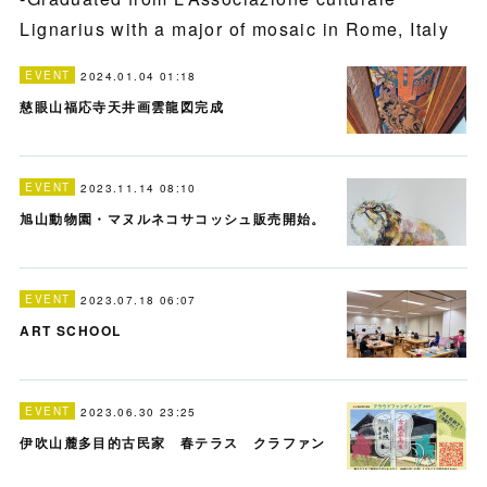
Lignarius with a major of mosaic in Rome, Italy
EVENT
2024.01.04 01:18
慈眼山福応寺天井画雲龍図完成
EVENT
2023.11.14 08:10
旭山動物園・マヌルネコサコッシュ販売開始。
EVENT
2023.07.18 06:07
ART SCHOOL
EVENT
2023.06.30 23:25
伊吹山麓多目的古民家 春テラス クラファン