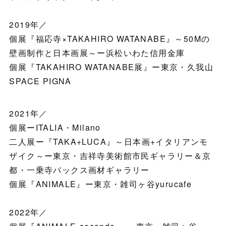
2019年／
個展『福応寺×TAKAHIRO WATANABE』～50Mの
壁画制作と日本画展～ー浜松いわた信用金庫
個展『TAKAHIRO WATANABE展』ー東京・久我山
SPACE PIGNA
2021年／
個展ーITALIA・Milano
二人展ー『TAKA+LUCA』～日本画+イタリアンモ
ザイク～ー東京・吉祥寺美術館市民ギャラリー＆京
都・一乗寺バックス画材ギャラリー
個展『ANIMALE』ー東京・雑司ヶ谷yurucafe
2022年／