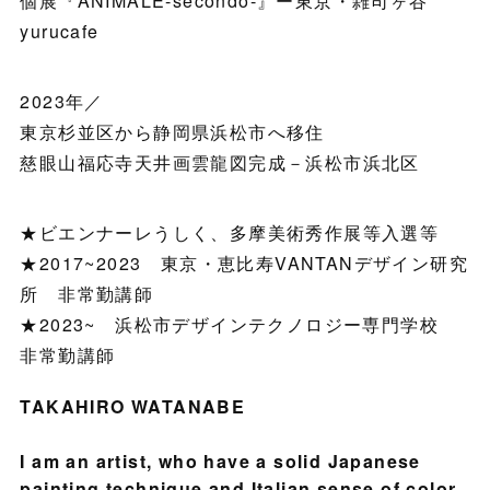
個展『ANIMALE-secondo-』ー東京・雑司ヶ谷
yurucafe
2023年／
東京杉並区から静岡県浜松市へ移住
慈眼山福応寺天井画雲龍図完成－浜松市浜北区
★ビエンナーレうしく、多摩美術秀作展等入選等
★2017~2023 東京・恵比寿VANTANデザイン研究
所 非常勤講師
★2023~ 浜松市デザインテクノロジー専門学校
非常勤講師
TAKAHIRO WATANABE
I am an artist, who have a solid Japanese
painting technique and Italian sense of color